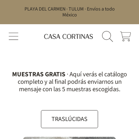
PLAYA DEL CARMEN · TULUM · Envíos a todo
IR DIRECTAMENTE AL CONTENIDO
México
CARRITO
MUESTRAS GRATIS
· Aquí verás el catálogo
completo y al final podrás enviarnos un
mensaje con las 5 muestras escogidas.
TRASLÚCIDAS